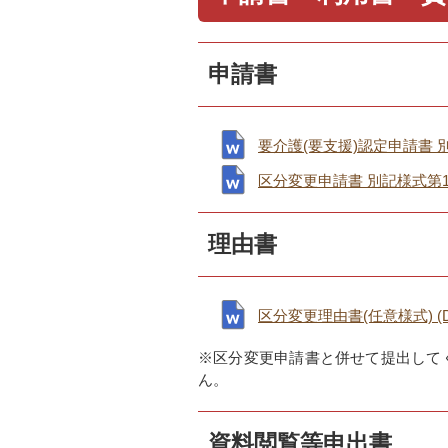
申請書
要介護(要支援)認定申請書 別記様
区分変更申請書 別記様式第12号 
理由書
区分変更理由書(任意様式) (DO
※区分変更申請書と併せて提出して
ん。
資料閲覧等申出書