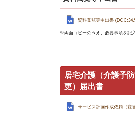
資料閲覧等申出書 (DOC:34.5
※両面コピーのうえ、必要事項を記
居宅介護（介護予
更）届出書
サービス計画作成依頼（変更）届