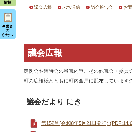
情報
議会広報
ぷち通信
議会報告会
お
事業者
の
かたへ
議会広報
定例会や臨時会の審議内容、その他議会・委員会活
町の広報紙とともに町内全戸に配布しています
議会だより にき
第152号(令和8年5月21日発行) (PDF:14.6