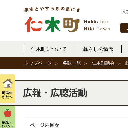
文
仁木町について
暮らしの情報
各課一覧
仁木町議会
トップページ
広報・広聴活動
町民の
かたへ
観光・
ページ内目次
イベント