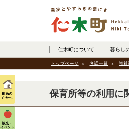
仁木町について
暮らし
各課一覧
福祉
トップページ
保育所等の利用に
町民の
かたへ
観光・
イベント