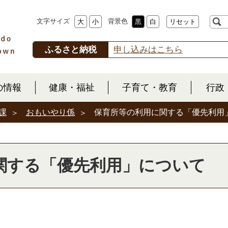
文字サイズ
背景色
大
小
黒
白
リセット
ふるさと納税
申し込みはこちら
の情報
健康・福祉
子育て・教育
行政
課
おもいやり係
保育所等の利用に関する「優先利用
関する「優先利用」について