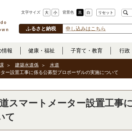
文字サイズ
背景色
大
小
黒
白
リセット
ふるさと納税
申し込みはこちら
の情報
健康・福祉
子育て・教育
行政
課
建築水道係
水道
ーター設置工事に係る公募型プロポーザルの実施について
水道スマートメーター設置工事
いて