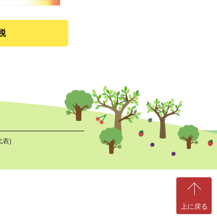
税
代表)
上に戻る