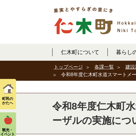
仁木町について
暮らし
各課一覧
建設
トップページ
令和8年度仁木町水道スマートメ
町民の
かたへ
令和8年度仁木町
ーザルの実施につ
観光・
イベント