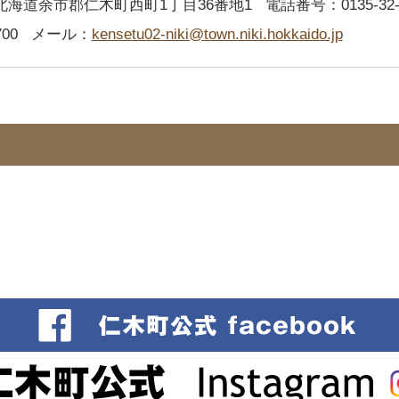
2 北海道余市郡仁木町西町1丁目36番地1
電話番号：0135-32-
00
メール：
kensetu02-niki@town.niki.hokkaido.jp