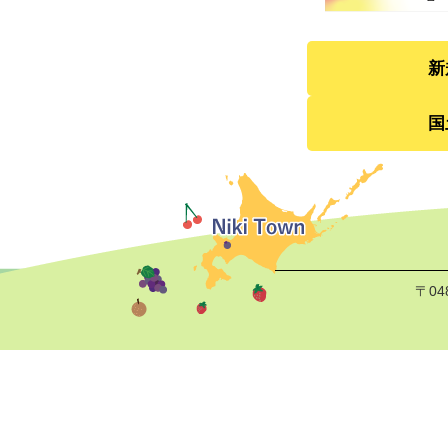
新
国
〒04