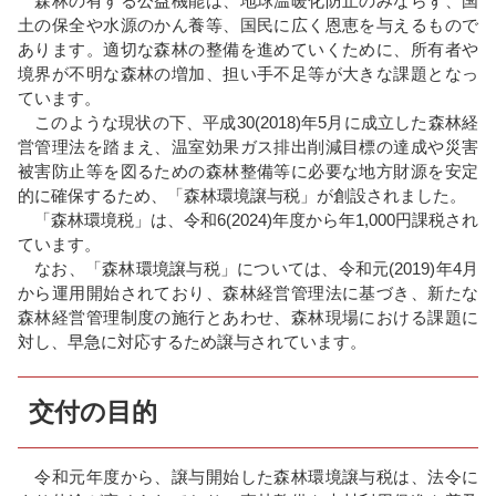
森林の有する公益機能は、地球温暖化防止のみならず、国
土の保全や水源のかん養等、国民に広く恩恵を与えるもので
あります。適切な森林の整備を進めていくために、所有者や
境界が不明な森林の増加、担い手不足等が大きな課題となっ
ています。
このような現状の下、平成30(2018)年5月に成立した森林経
営管理法を踏まえ、温室効果ガス排出削減目標の達成や災害
被害防止等を図るための森林整備等に必要な地方財源を安定
的に確保するため、「森林環境譲与税」が創設されました。
「森林環境税」は、令和6(2024)年度から年1,000円課税され
ています。
なお、「森林環境譲与税」については、令和元(2019)年4月
から運用開始されており、森林経営管理法に基づき、新たな
森林経営管理制度の施行とあわせ、森林現場における課題に
対し、早急に対応するため譲与されています。
交付の目的
令和元年度から、譲与開始した森林環境譲与税は、法令に