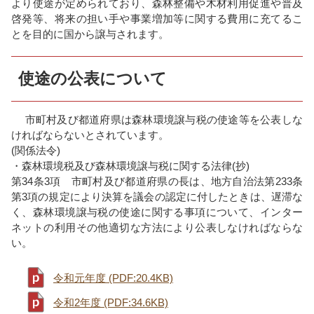
より使途が定められており、森林整備や木材利用促進や普及
啓発等、将来の担い手や事業増加等に関する費用に充てるこ
とを目的に国から譲与されます。
使途の公表について
市町村及び都道府県は森林環境譲与税の使途等を公表しな
ければならないとされています。
(関係法令)
・森林環境税及び森林環境譲与税に関する法律(抄)
第34条3項 市町村及び都道府県の長は、地方自治法第233条
第3項の規定により決算を議会の認定に付したときは、遅滞な
く、森林環境譲与税の使途に関する事項について、インター
ネットの利用その他適切な方法により公表しなければならな
い。
令和元年度 (PDF:20.4KB)
令和2年度 (PDF:34.6KB)