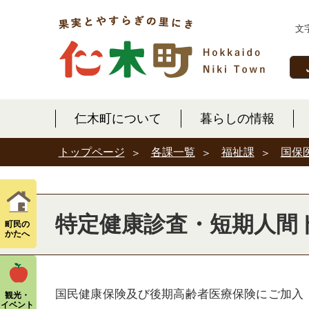
文
仁木町について
暮らしの情報
各課一覧
福祉課
国保
トップページ
特定健康診査・短期人間
町民の
かたへ
国民健康保険及び後期高齢者医療保険にご加入
観光・
イベント