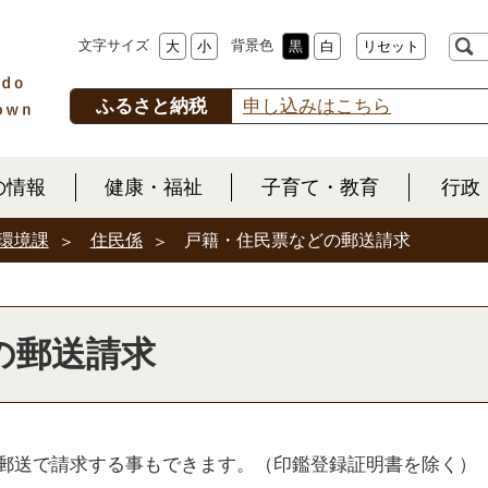
文字サイズ
背景色
大
小
黒
白
リセット
ふるさと納税
申し込みはこちら
の情報
健康・福祉
子育て・教育
行政
環境課
住民係
戸籍・住民票などの郵送請求
の郵送請求
郵送で請求する事もできます。（印鑑登録証明書を除く）