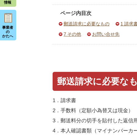
情報
ページ内目次
郵送請求に必要なもの
1 請求
事業者
の
7 その他
お問い合せ先
かたへ
郵送請求に必要な
1．請求書
2．手数料（定額小為替又は現金）
3．郵送料分の切手を貼付した返信
4．本人確認書類（マイナンバーカ