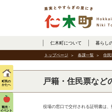
仁木町について
暮らし
各課一覧
住民
トップページ
戸籍・住民票など
町民の
かたへ
役場の窓口で交付される証明書は、
観光・
イベント