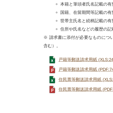
本籍と筆頭者氏名記載の有
国籍、在留期間等記載の有
世帯主氏名と続柄記載の有
住所や氏名などの履歴の記
※ 請求書に添付が必要なものにつ
含む）。
戸籍等郵送請求用紙 (XLS:24.
戸籍等郵送請求用紙 (PDF:74.
住民票等郵送請求用紙 (XLS:2
住民票等郵送請求用紙 (PDF:8