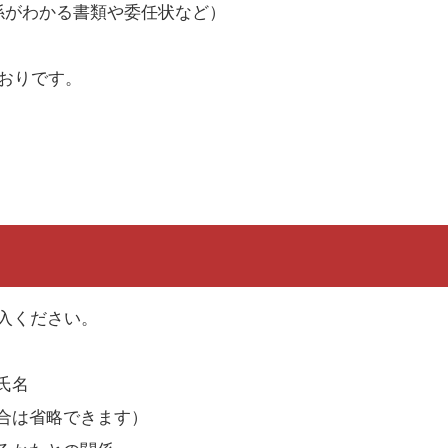
係がわかる書類や委任状など）
とおりです。
入ください。
氏名
合は省略できます）