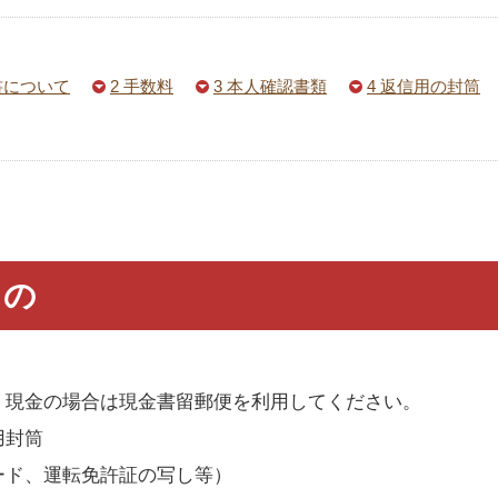
書について
2 手数料
3 本人確認書類
4 返信用の封筒
もの
 現金の場合は現金書留郵便を利用してください。
用封筒
ード、運転免許証の写し等）